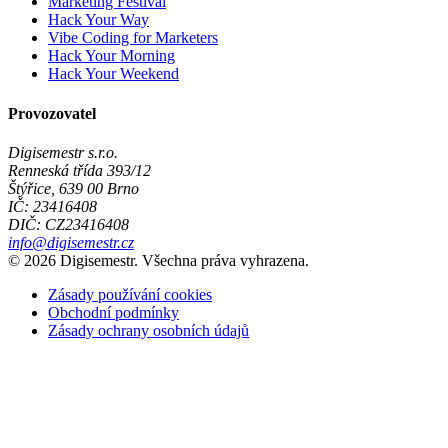
Marketing Festival
Hack Your Way
Vibe Coding for Marketers
Hack Your Morning
Hack Your Weekend
Provozovatel
Digisemestr s.r.o.
Renneská třída 393/12
Štýřice, 639 00 Brno
IČ: 23416408
DIČ: CZ23416408
info@digisemestr.cz
©
2026
Digisemestr. Všechna práva vyhrazena.
Zásady používání cookies
Obchodní podmínky
Zásady ochrany osobních údajů