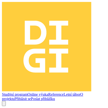
Studijní program
Online výuka
Reference
Letní tábor
O
projektu
Přihlásit se
Poslat přihlášku