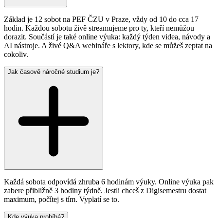
Základ je 12 sobot na PEF ČZU v Praze, vždy od 10 do cca 17
hodin. Každou sobotu živě streamujeme pro ty, kteří nemůžou
dorazit. Součástí je také online výuka: každý týden videa, návody a
AI nástroje. A živé Q&A webináře s lektory, kde se můžeš zeptat na
cokoliv.
Jak časově náročné studium je?
Každá sobota odpovídá zhruba 6 hodinám výuky. Online výuka pak
zabere přibližně 3 hodiny týdně. Jestli chceš z Digisemestru dostat
maximum, počítej s tím. Vyplatí se to.
Kde výuka probíhá?