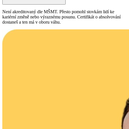
Není akreditovaný dle MŠMT. Přesto pomohl stovkám lidí ke
kariérní změně nebo výraznému posunu. Certifikát o absolvování
dostaneš a ten má v oboru váhu.